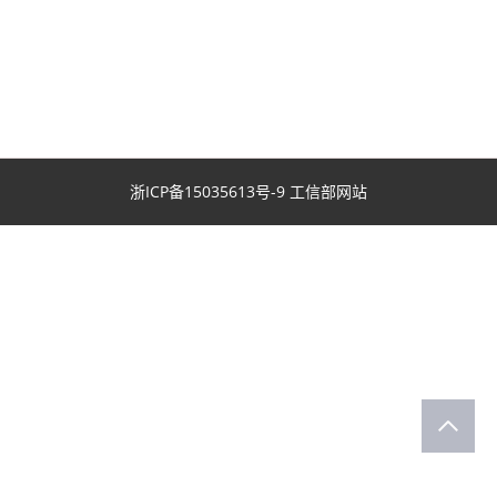
浙ICP备15035613号-9
工信部网站