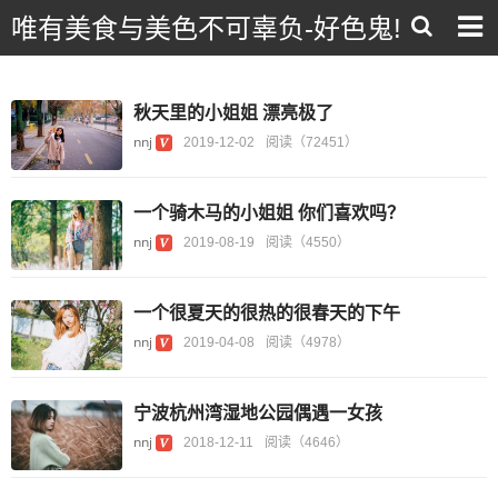
唯有美食与美色不可辜负-好色鬼!
秋天里的小姐姐 漂亮极了
nnj
2019-12-02
阅读（72451）
一个骑木马的小姐姐 你们喜欢吗？
nnj
2019-08-19
阅读（4550）
一个很夏天的很热的很春天的下午
nnj
2019-04-08
阅读（4978）
宁波杭州湾湿地公园偶遇一女孩
nnj
2018-12-11
阅读（4646）