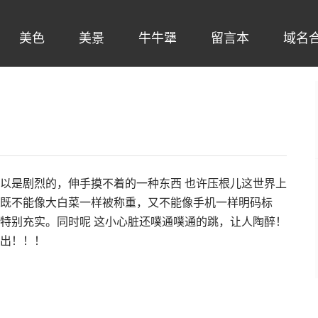
美色
美景
牛牛犟
留言本
域名
以是剧烈的，伸手摸不着的一种东西 也许压根儿这世界上
既不能像大白菜一样被称重，又不能像手机一样明码标
特别充实。同时呢 这小心脏还噗通噗通的跳，让人陶醉！
出！！！