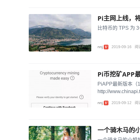
Pi主网上线，
比特币的 TPS 为 3~
nnj
2019-09-16
阅
Pi币挖矿AP
PiAPP最新版本（
http://www.ch
InvitationCo...
nnj
2019-09-12
阅
一个骑木马的小
一个骑木马的小姐