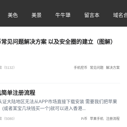
美色
美景
牛牛犟
留言本
域名
挖币常见问题解决方案 以及安全圈的建立（图解）
手机挖币
常见问题
解决方案
读（5132）
手机简单注册流程
认证大陆地区无法从APP市场直接下载安装 需要我们把苹果
，(或者某宝几块钱买一个)就可以进入香港...
Pi币
苹果手机
注册流程
读（5080）