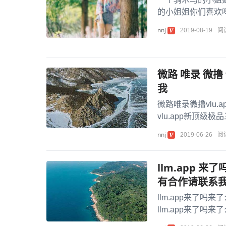
的小姐姐你们喜欢吗？
nnj
2019-08-19
阅
微路 唯录 微撸
我
微路唯录微撸vlu
vlu.app新顶级
nnj
2019-06-26
阅
llm.app 
有合作请联系
llm.app来了
llm.app来了
llm.ap...