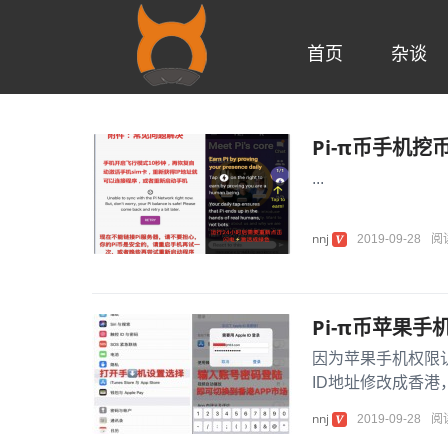
首页
杂谈
Pi-π币手机
...
nnj
2019-09-28
阅
Pi-π币苹果
因为苹果手机权限
ID地址修改成香港
nnj
2019-09-28
阅